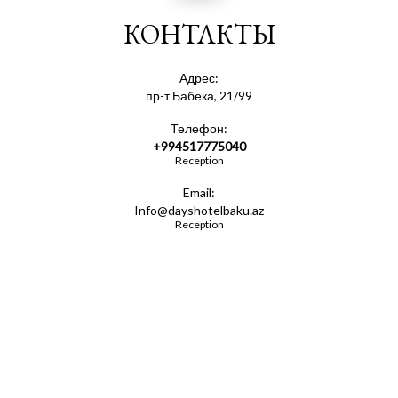
КОНТАКТЫ
обогреватель
Адрес:
пр-т Бабека, 21/99
Телефон:
радио
+994517775040
Reception
Email:
Info@dayshotelbaku.az
гостиничная парфюмерия
Reception
туалет
ванна или душевая кабина