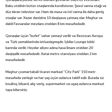
Baku otelinin bütün otaqlarında kondisioner, Şəxsi vanna otağı və
düz ekran televizor var. Həm də masa və isti vanna ilə daha geniş
otaqlar var. Xəzər dənizinə 10 dəqiqəyə çatmaq olar. Məşhur və
dəbli Fəvvarələr meydanı oteldən 8 km məsafədədir.
Qonaqlar üçün "bufet" səhər yeməyi verilir və Restoran Avropa
və Türk yeməklərində ixtisaslaşmışdır. İçkilər Lounge lobbi
barında verilir. Heydər əliyev adına hava limanı oteldən 20
dəqiqəlik məsafədədir. Xətai metro stansiyası oteldən 2 km
məsafədədir.
Məşhur çoxmərtəbəli ticarət mərkəzi “City Park” 150 metr
məsafədə yerləşir və hər yaş üçün əyləncə təklif edir. Burada siz
boulinq, bilyard, alış-veriş, supermarket və uşaq əyləncə mərkəzi
tapa bilərsiniz.