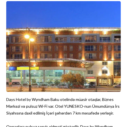
Days Hotel by Wyndham Baku otelində müasir otaqlar, Biznes
Mərkəzi və pulsuz Wi-Fi var. Otel YUNESKO-nun Ümumdünya İrs
Siyahısına daxil edilmiş İçəri şəhərdən 7 km məsafədə yerləşir.
Qonaqlara pulsuz servis xidməti göstərilir. Days by Wyndham