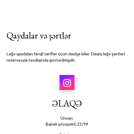
Qaydalar və şərtlər
Ləğv
qaydaları
fərqli tariflər üçün dəyişə bilər. Dəqiq ləğv şərtləri
rezervasyia təsdiqində göstərilmişdir.
ƏLAQƏ
Ünvan:
Babək prospekti 21/99