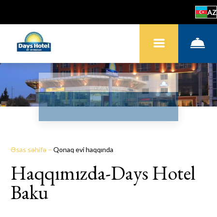
AZ
Əsas səhifə
–
Qonaq evi haqqında
Haqqımızda-Days Hotel
Baku