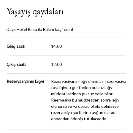
Yaşayış qaydaları
Days Hotel Baku ilə Bakını kəşf edin!
Giriş saatı
14:00
Çıxış saatı
12:00
Rezervasiyanın ləğvi
Rezervasiyanın
ləğv olunması rezervasiya
təsdiqində göstərilən pulsuz ləğv
müddəti ərzində pulsuz edilə bilər.
Reervasiya bu müddətdən sonra ləğv
olunarsa və ya qonaq otelə gəlməzsə,
rezervasiya şərtlərinə uyğun olaraq
qonaqdan ödəniş tutulacaqdır.